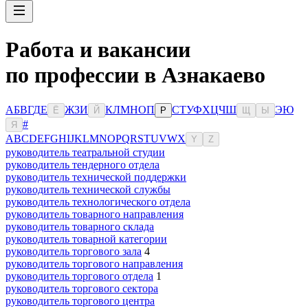
Работа и вакансии
по профессии в Азнакаево
А
Б
В
Г
Д
Е
Ж
З
И
К
Л
М
Н
О
П
С
Т
У
Ф
Х
Ц
Ч
Ш
Э
Ю
Ё
Й
Р
Щ
Ы
#
Я
A
B
C
D
E
F
G
H
I
J
K
L
M
N
O
P
Q
R
S
T
U
V
W
X
Y
Z
руководитель театральной студии
руководитель тендерного отдела
руководитель технической поддержки
руководитель технической службы
руководитель технологического отдела
руководитель товарного направления
руководитель товарного склада
руководитель товарной категории
руководитель торгового зала
4
руководитель торгового направления
руководитель торгового отдела
1
руководитель торгового сектора
руководитель торгового центра