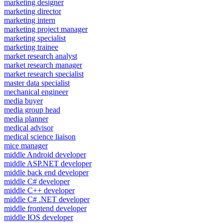
marketing designer
marketing director
marketing intern
marketing project manager
marketing specialist
marketing trainee
market research analyst
market research manager
market research specialist
master data specialist
mechanical engineer
media buyer
media group head
media planner
medical advisor
medical science liaison
mice manager
middle Android developer
middle ASP.NET developer
middle back end developer
middle C# developer
middle C++ developer
middle C# .NET developer
middle frontend developer
middle IOS developer