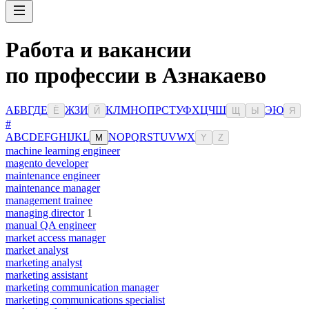
Работа и вакансии
по профессии в Азнакаево
А
Б
В
Г
Д
Е
Ж
З
И
К
Л
М
Н
О
П
Р
С
Т
У
Ф
Х
Ц
Ч
Ш
Э
Ю
Ё
Й
Щ
Ы
Я
#
A
B
C
D
E
F
G
H
I
J
K
L
N
O
P
Q
R
S
T
U
V
W
X
M
Y
Z
machine learning engineer
magento developer
maintenance engineer
maintenance manager
management trainee
managing director
1
manual QA engineer
market access manager
market analyst
marketing analyst
marketing assistant
marketing communication manager
marketing communications specialist