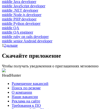
middle Java developer
middle JavaScript developer
middle .NET developer
middle Node.js developer
middle PHP developer
middle Python developer
middle QA
middle QA engineer
middle ruby on rails developer
middle senior Android developer
1
2
дальше
Скачайте приложение
Чтобы получать уведомления о приглашениях мгновенно
HeadHunter
Размещение вакансий
Поиск по резюме
О компании
Наши вакансии
Реклама на сайте
Требования к ПО