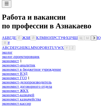
Работа и вакансии
по профессии в Азнакаево
А
Б
В
Г
Д
Е
Ж
З
И
К
Л
М
Н
О
П
Р
С
Т
У
Ф
Х
Ц
Ч
Ш
Ю
Ё
Й
Щ
Ы
Э
#
Я
A
B
C
D
E
F
G
H
I
J
K
L
M
N
O
P
Q
R
S
T
U
V
W
X
Y
Z
эколог
эколог-проектировщик
экономист
1
экономист-аналитик
экономист в бюджетное учреждение
экономист ВЭД
экономист ГОЗ
1
экономист-делопроизводитель
экономист договорного отдела
экономист ЖКХ
экономист-казначей
экономист казначейства
экономист-кассир