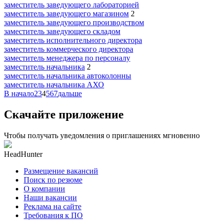
заместитель заведующего лабораторией
заместитель заведующего магазином
2
заместитель заведующего производством
заместитель заведующего складом
заместитель исполнительного директора
заместитель коммерческого директора
заместитель менеджера по персоналу
заместитель начальника
2
заместитель начальника автоколонны
заместитель начальника АХО
В начало
2
3
4
5
6
7
дальше
Скачайте приложение
Чтобы получать уведомления о приглашениях мгновенно
HeadHunter
Размещение вакансий
Поиск по резюме
О компании
Наши вакансии
Реклама на сайте
Требования к ПО