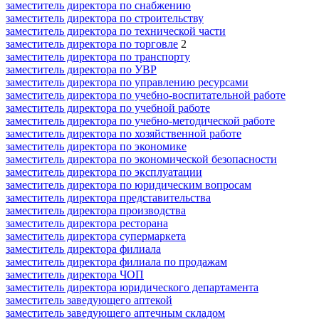
заместитель директора по снабжению
заместитель директора по строительству
заместитель директора по технической части
заместитель директора по торговле
2
заместитель директора по транспорту
заместитель директора по УВР
заместитель директора по управлению ресурсами
заместитель директора по учебно-воспитательной работе
заместитель директора по учебной работе
заместитель директора по учебно-методической работе
заместитель директора по хозяйственной работе
заместитель директора по экономике
заместитель директора по экономической безопасности
заместитель директора по эксплуатации
заместитель директора по юридическим вопросам
заместитель директора представительства
заместитель директора производства
заместитель директора ресторана
заместитель директора супермаркета
заместитель директора филиала
заместитель директора филиала по продажам
заместитель директора ЧОП
заместитель директора юридического департамента
заместитель заведующего аптекой
заместитель заведующего аптечным складом