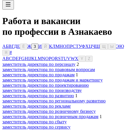
Работа и вакансии
по профессии в Азнакаево
А
Б
В
Г
Д
Е
Ж
И
К
Л
М
Н
О
П
Р
С
Т
У
Ф
Х
Ц
Ч
Ш
Э
Ю
Ё
З
Й
Щ
Ы
#
Я
A
B
C
D
E
F
G
H
I
J
K
L
M
N
O
P
Q
R
S
T
U
V
W
X
Y
Z
заместитель директора по персоналу
2
заместитель директора по правовым вопросам
заместитель директора по продажам
1
заместитель директора по продажам и маркетингу
заместитель директора по проектированию
заместитель директора по производству
заместитель директора по развитию
1
заместитель директора по региональному развитию
заместитель директора по рекламе
заместитель директора по розничному бизнесу
заместитель директора по розничным продажам
1
заместитель директора по сбыту
заместитель директора по сервису