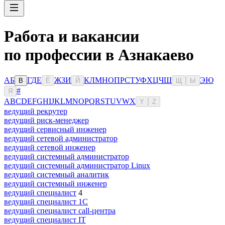
Работа и вакансии
по профессии в Азнакаево
А
Б
Г
Д
Е
Ж
З
И
К
Л
М
Н
О
П
Р
С
Т
У
Ф
Х
Ц
Ч
Ш
Э
Ю
В
Ё
Й
Щ
Ы
#
Я
A
B
C
D
E
F
G
H
I
J
K
L
M
N
O
P
Q
R
S
T
U
V
W
X
Y
Z
ведущий рекрутер
ведущий риск-менеджер
ведущий сервисный инженер
ведущий сетевой администратор
ведущий сетевой инженер
ведущий системный администратор
ведущий системный администратор Linux
ведущий системный аналитик
ведущий системный инженер
ведущий специалист
4
ведущий специалист 1С
ведущий специалист call-центра
ведущий специалист IT