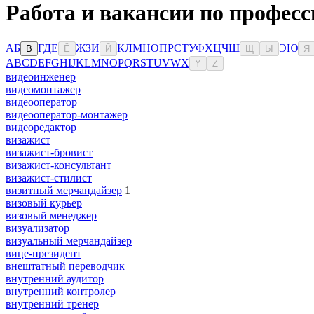
Работа и вакансии по професс
А
Б
Г
Д
Е
Ж
З
И
К
Л
М
Н
О
П
Р
С
Т
У
Ф
Х
Ц
Ч
Ш
Э
Ю
В
Ё
Й
Щ
Ы
Я
A
B
C
D
E
F
G
H
I
J
K
L
M
N
O
P
Q
R
S
T
U
V
W
X
Y
Z
видеоинженер
видеомонтажер
видеооператор
видеооператор-монтажер
видеоредактор
визажист
визажист-бровист
визажист-консультант
визажист-стилист
визитный мерчандайзер
1
визовый курьер
визовый менеджер
визуализатор
визуальный мерчандайзер
вице-президент
внештатный переводчик
внутренний аудитор
внутренний контролер
внутренний тренер