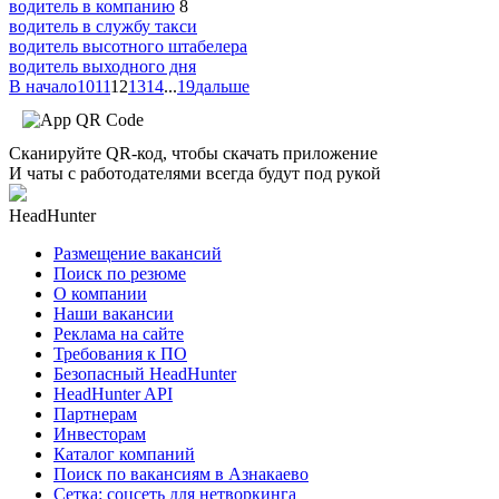
водитель в компанию
8
водитель в службу такси
водитель высотного штабелера
водитель выходного дня
В начало
10
11
12
13
14
...
19
дальше
Сканируйте QR-код, чтобы скачать приложение
И чаты с работодателями всегда будут под рукой
HeadHunter
Размещение вакансий
Поиск по резюме
О компании
Наши вакансии
Реклама на сайте
Требования к ПО
Безопасный HeadHunter
HeadHunter API
Партнерам
Инвесторам
Каталог компаний
Поиск по вакансиям в Азнакаево
Сетка: соцсеть для нетворкинга