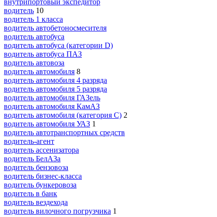
внутрипортовый экспедитор
водитель
10
водитель 1 класса
водитель автобетоносмесителя
водитель автобуса
водитель автобуса (категории D)
водитель автобуса ПАЗ
водитель автовоза
водитель автомобиля
8
водитель автомобиля 4 разряда
водитель автомобиля 5 разряда
водитель автомобиля ГАЗель
водитель автомобиля КамАЗ
водитель автомобиля (категория C)
2
водитель автомобиля УАЗ
1
водитель автотранспортных средств
водитель-агент
водитель ассенизатора
водитель БелАЗа
водитель бензовоза
водитель бизнес-класса
водитель бункеровоза
водитель в банк
водитель вездехода
водитель вилочного погрузчика
1