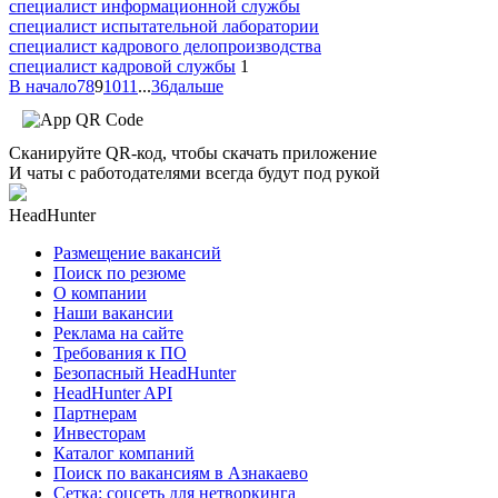
специалист информационной службы
специалист испытательной лаборатории
специалист кадрового делопроизводства
специалист кадровой службы
1
В начало
7
8
9
10
11
...
36
дальше
Сканируйте QR-код, чтобы скачать приложение
И чаты с работодателями всегда будут под рукой
HeadHunter
Размещение вакансий
Поиск по резюме
О компании
Наши вакансии
Реклама на сайте
Требования к ПО
Безопасный HeadHunter
HeadHunter API
Партнерам
Инвесторам
Каталог компаний
Поиск по вакансиям в Азнакаево
Сетка: соцсеть для нетворкинга