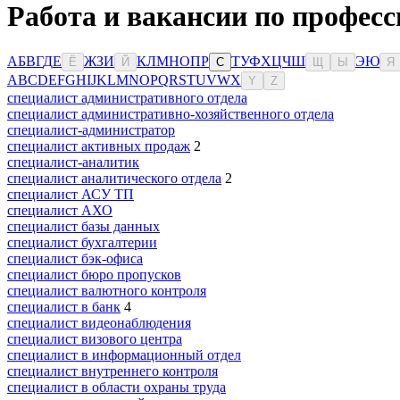
Работа и вакансии по професс
А
Б
В
Г
Д
Е
Ж
З
И
К
Л
М
Н
О
П
Р
Т
У
Ф
Х
Ц
Ч
Ш
Э
Ю
Ё
Й
С
Щ
Ы
Я
A
B
C
D
E
F
G
H
I
J
K
L
M
N
O
P
Q
R
S
T
U
V
W
X
Y
Z
специалист административного отдела
специалист административно-хозяйственного отдела
специалист-администратор
специалист активных продаж
2
специалист-аналитик
специалист аналитического отдела
2
специалист АСУ ТП
специалист АХО
специалист базы данных
специалист бухгалтерии
специалист бэк-офиса
специалист бюро пропусков
специалист валютного контроля
специалист в банк
4
специалист видеонаблюдения
специалист визового центра
специалист в информационный отдел
специалист внутреннего контроля
специалист в области охраны труда