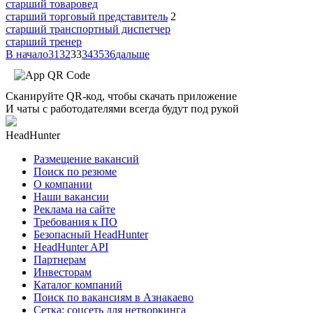
старший товаровед
старший торговый представитель
2
старший транспортный диспетчер
старший тренер
В начало
31
32
33
34
35
36
дальше
Сканируйте QR-код, чтобы скачать приложение
И чаты с работодателями всегда будут под рукой
HeadHunter
Размещение вакансий
Поиск по резюме
О компании
Наши вакансии
Реклама на сайте
Требования к ПО
Безопасный HeadHunter
HeadHunter API
Партнерам
Инвесторам
Каталог компаний
Поиск по вакансиям в Азнакаево
Сетка: соцсеть для нетворкинга