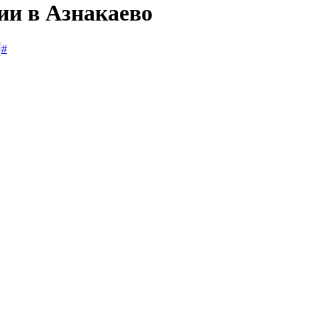
ии в Азнакаево
#