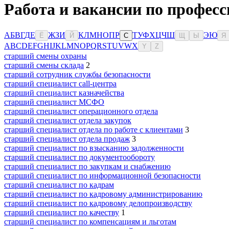
Работа и вакансии по професс
А
Б
В
Г
Д
Е
Ж
З
И
К
Л
М
Н
О
П
Р
Т
У
Ф
Х
Ц
Ч
Ш
Э
Ю
Ё
Й
С
Щ
Ы
Я
A
B
C
D
E
F
G
H
I
J
K
L
M
N
O
P
Q
R
S
T
U
V
W
X
Y
Z
старший смены охраны
старший смены склада
2
старший сотрудник службы безопасности
старший специалист call-центра
старший специалист казначейства
старший специалист МСФО
старший специалист операционного отдела
старший специалист отдела закупок
старший специалист отдела по работе с клиентами
3
старший специалист отдела продаж
3
старший специалист по взысканию задолженности
старший специалист по документообороту
старший специалист по закупкам и снабжению
старший специалист по информационной безопасности
старший специалист по кадрам
старший специалист по кадровому администрированию
старший специалист по кадровому делопроизводству
старший специалист по качеству
1
старший специалист по компенсациям и льготам