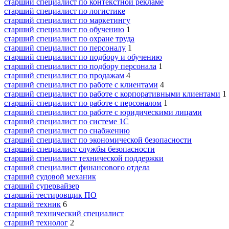
старший специалист по контекстной рекламе
старший специалист по логистике
старший специалист по маркетингу
старший специалист по обучению
1
старший специалист по охране труда
старший специалист по персоналу
1
старший специалист по подбору и обучению
старший специалист по подбору персонала
1
старший специалист по продажам
4
старший специалист по работе с клиентами
4
старший специалист по работе с корпоративными клиентами
1
старший специалист по работе с персоналом
1
старший специалист по работе с юридическими лицами
старший специалист по системе 1С
старший специалист по снабжению
старший специалист по экономической безопасности
старший специалист службы безопасности
старший специалист технической поддержки
старший специалист финансового отдела
старший судовой механик
старший супервайзер
старший тестировщик ПО
старший техник
6
старший технический специалист
старший технолог
2