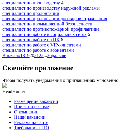
специалист по производству
4
специалист по производству наружной рекламы
специалист по пролонгации
специалист по пролонгации договоров страхования
специалист по промышленной безопасности
специалист по противопожарной профилактике
специалист по работе в социальных сетях
6
специалист по работе на ПК
6
специалист по работе с VIP-клиентами
специалист по работе с абонентами
В начало
18
19
20
21
22
...
36
дальше
Скачайте приложение
Чтобы получать уведомления о приглашениях мгновенно
HeadHunter
Размещение вакансий
Поиск по резюме
О компании
Наши вакансии
Реклама на сайте
Требования к ПО