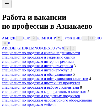
Работа и вакансии
по профессии в Азнакаево
А
Б
В
Г
Д
Е
Ж
З
И
К
Л
М
Н
О
П
Р
Т
У
Ф
Х
Ц
Ч
Ш
Э
Ю
Ё
Й
С
Щ
Ы
#
Я
A
B
C
D
E
F
G
H
I
J
K
L
M
N
O
P
Q
R
S
T
U
V
W
X
Y
Z
специалист по продажам жилой недвижимости
специалист по продажам и закрытию сделок
специалист по продажам интернет-рекламы
специалист по продажам интернет-сервиса
3
специалист по продажам интернет-услуг
3
специалист по продажам и обслуживанию
5
специалист по продажам и обслуживанию клиентов
4
специалист по продажам ипотечных продуктов
специалист по продажам и работе с клиентами
8
специалист по продажам корпоративным клиентам
5
специалист по продажам кредитных продуктов
1
специалист по продажам лабораторного оборудования
специалист по продажам мебели