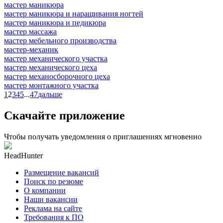
мастер маникюра
мастер маникюра и наращивания ногтей
мастер маникюра и педикюра
мастер массажа
мастер мебельного производства
мастер-механик
мастер механического участка
мастер механического цеха
мастер механосборочного цеха
мастер монтажного участка
1
2
3
4
5
...
47
дальше
Скачайте приложение
Чтобы получать уведомления о приглашениях мгновенно
HeadHunter
Размещение вакансий
Поиск по резюме
О компании
Наши вакансии
Реклама на сайте
Требования к ПО