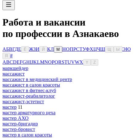
Работа и вакансии
по профессии в Азнакаево
А
Б
В
Г
Д
Е
Ж
З
И
К
Л
Н
О
П
Р
С
Т
У
Ф
Х
Ц
Ч
Ш
Э
Ю
Ё
Й
М
Щ
Ы
#
Я
A
B
C
D
E
F
G
H
I
J
K
L
M
N
O
P
Q
R
S
T
U
V
W
X
Y
Z
маркшейдер
массажист
массажист в медицинский центр
массажист в салон красоты
массажист в фитнес-клуб
массажист-реабилитолог
массажист-эстетист
мастер
11
мастер арматурного цеха
мастер АХО
мастер-бригадир
мастер-бровист
мастер в салон красоты