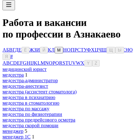
Работа и вакансии
по профессии в Азнакаево
А
Б
В
Г
Д
Е
Ж
З
И
К
Л
Н
О
П
Р
С
Т
У
Ф
Х
Ц
Ч
Ш
Э
Ю
Ё
Й
М
Щ
Ы
#
Я
A
B
C
D
E
F
G
H
I
J
K
L
M
N
O
P
Q
R
S
T
U
V
W
X
Y
Z
медицинский юрист
медсестра
1
медсестра-администратор
медсестра-анестезист
медсестра (ассистент стоматолога)
медсестра в психиатрию
медсестра в стоматологию
медсестра по массажу
медсестра по физиотерапии
медсестра предрейсового осмотра
медсестра скорой помощи
менеджер
5
менеджер 1С
1