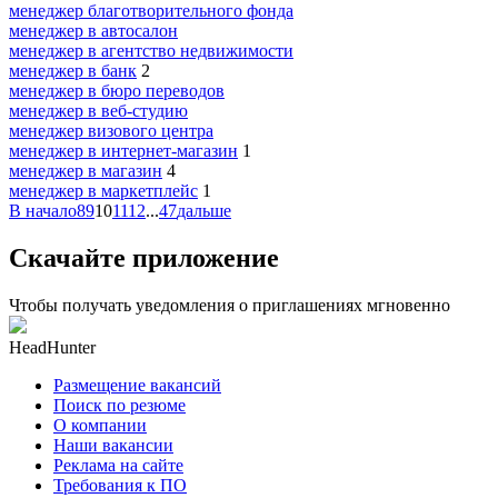
менеджер благотворительного фонда
менеджер в автосалон
менеджер в агентство недвижимости
менеджер в банк
2
менеджер в бюро переводов
менеджер в веб-студию
менеджер визового центра
менеджер в интернет-магазин
1
менеджер в магазин
4
менеджер в маркетплейс
1
В начало
8
9
10
11
12
...
47
дальше
Скачайте приложение
Чтобы получать уведомления о приглашениях мгновенно
HeadHunter
Размещение вакансий
Поиск по резюме
О компании
Наши вакансии
Реклама на сайте
Требования к ПО