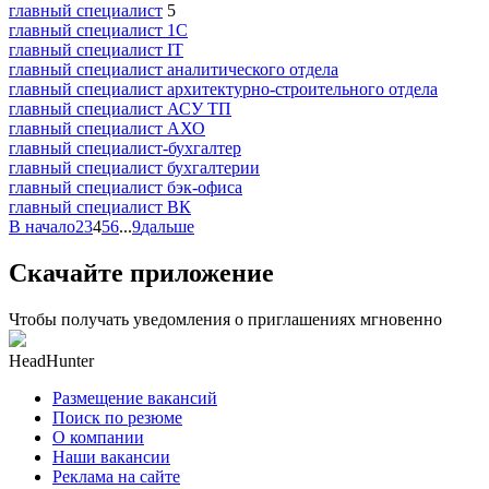
главный специалист
5
главный специалист 1С
главный специалист IT
главный специалист аналитического отдела
главный специалист архитектурно-строительного отдела
главный специалист АСУ ТП
главный специалист АХО
главный специалист-бухгалтер
главный специалист бухгалтерии
главный специалист бэк-офиса
главный специалист ВК
В начало
2
3
4
5
6
...
9
дальше
Скачайте приложение
Чтобы получать уведомления о приглашениях мгновенно
HeadHunter
Размещение вакансий
Поиск по резюме
О компании
Наши вакансии
Реклама на сайте