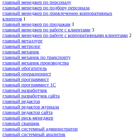
главный менеджер по персоналу
главный менеджер по подбору персонала
главный менеджер по привлечению корпоративных
клиентов
1
главный менеджер по продажам
3
главный менеджер по работе с клиентами
3
главный менеджер по работе с корпоративными клиентами
2
главный металлург
главный метролог
главный механик
главный механик по транспорту
главный механик производства
главный обогатитель
главный операционист
главный программист
главный программист 1С
главный разработчик
главный разработчик сайта
главный редактор
главный редактор журнала
главный редактор сайта
главный риск-менеджер
главный сварщик
главный системный администратор
главный системный аналитик