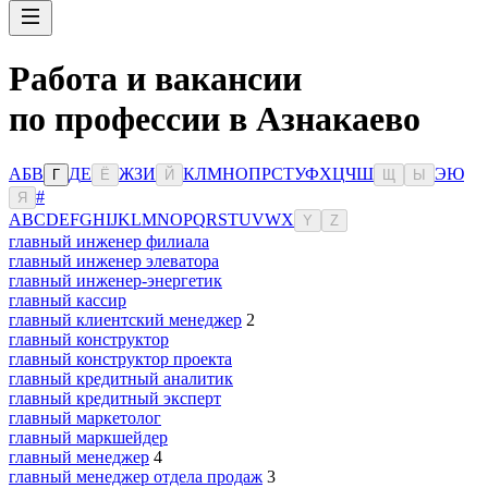
Работа и вакансии
по профессии в Азнакаево
А
Б
В
Д
Е
Ж
З
И
К
Л
М
Н
О
П
Р
С
Т
У
Ф
Х
Ц
Ч
Ш
Э
Ю
Г
Ё
Й
Щ
Ы
#
Я
A
B
C
D
E
F
G
H
I
J
K
L
M
N
O
P
Q
R
S
T
U
V
W
X
Y
Z
главный инженер филиала
главный инженер элеватора
главный инженер-энергетик
главный кассир
главный клиентский менеджер
2
главный конструктор
главный конструктор проекта
главный кредитный аналитик
главный кредитный эксперт
главный маркетолог
главный маркшейдер
главный менеджер
4
главный менеджер отдела продаж
3