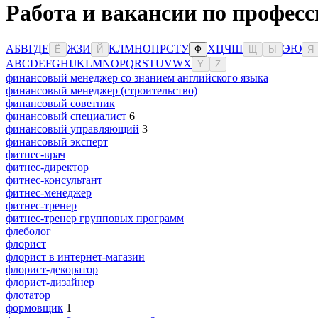
Работа и вакансии по професс
А
Б
В
Г
Д
Е
Ж
З
И
К
Л
М
Н
О
П
Р
С
Т
У
Х
Ц
Ч
Ш
Э
Ю
Ё
Й
Ф
Щ
Ы
Я
A
B
C
D
E
F
G
H
I
J
K
L
M
N
O
P
Q
R
S
T
U
V
W
X
Y
Z
финансовый менеджер со знанием английского языка
финансовый менеджер (строительство)
финансовый советник
финансовый специалист
6
финансовый управляющий
3
финансовый эксперт
фитнес-врач
фитнес-директор
фитнес-консультант
фитнес-менеджер
фитнес-тренер
фитнес-тренер групповых программ
флеболог
флорист
флорист в интернет-магазин
флорист-декоратор
флорист-дизайнер
флотатор
формовщик
1