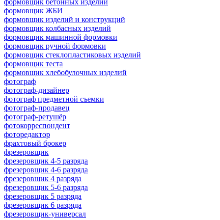
формовщик бетонных изделий
формовщик ЖБИ
формовщик изделий и конструкций
формовщик колбасных изделий
формовщик машинной формовки
формовщик ручной формовки
формовщик стеклопластиковых изделий
формовщик теста
формовщик хлебобулочных изделий
фотограф
фотограф-дизайнер
фотограф предметной съемки
фотограф-продавец
фотограф-ретушёр
фотокорреспондент
фоторедактор
фрахтовый брокер
фрезеровщик
фрезеровщик 4-5 разряда
фрезеровщик 4-6 разряда
фрезеровщик 4 разряда
фрезеровщик 5-6 разряда
фрезеровщик 5 разряда
фрезеровщик 6 разряда
фрезеровщик-универсал