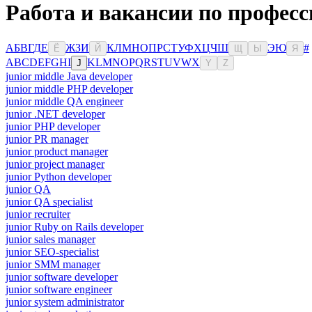
Работа и вакансии по професс
А
Б
В
Г
Д
Е
Ж
З
И
К
Л
М
Н
О
П
Р
С
Т
У
Ф
Х
Ц
Ч
Ш
Э
Ю
#
Ё
Й
Щ
Ы
Я
A
B
C
D
E
F
G
H
I
K
L
M
N
O
P
Q
R
S
T
U
V
W
X
J
Y
Z
junior middle Java developer
junior middle PHP developer
junior middle QA engineer
junior .NET developer
junior PHP developer
junior PR manager
junior product manager
junior project manager
junior Python developer
junior QA
junior QA specialist
junior recruiter
junior Ruby on Rails developer
junior sales manager
junior SEO-specialist
junior SMM manager
junior software developer
junior software engineer
junior system administrator