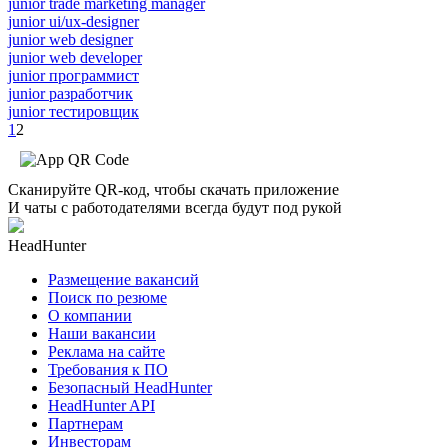
junior trade marketing manager
junior ui/ux-designer
junior web designer
junior web developer
junior программист
junior разработчик
junior тестировщик
1
2
Сканируйте QR-код, чтобы скачать приложение
И чаты с работодателями всегда будут под рукой
HeadHunter
Размещение вакансий
Поиск по резюме
О компании
Наши вакансии
Реклама на сайте
Требования к ПО
Безопасный HeadHunter
HeadHunter API
Партнерам
Инвесторам