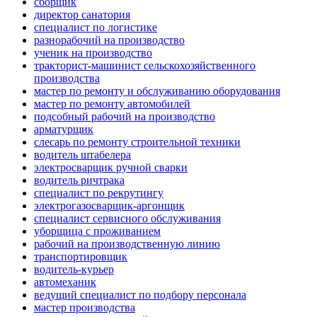
сборщик
директор санатория
специалист по логистике
разнорабочий на производство
ученик на производство
тракторист-машинист сельскохозяйственного
производства
мастер по ремонту и обслуживанию оборудования
мастер по ремонту автомобилей
подсобный рабочий на производство
арматурщик
слесарь по ремонту строительной техники
водитель штабелера
электросварщик ручной сварки
водитель ричтрака
специалист по рекрутингу
электрогазосварщик-аргонщик
специалист сервисного обслуживания
уборщица с проживанием
рабочий на производственную линию
транспортировщик
водитель-курьер
автомеханик
ведущий специалист по подбору персонала
мастер производства