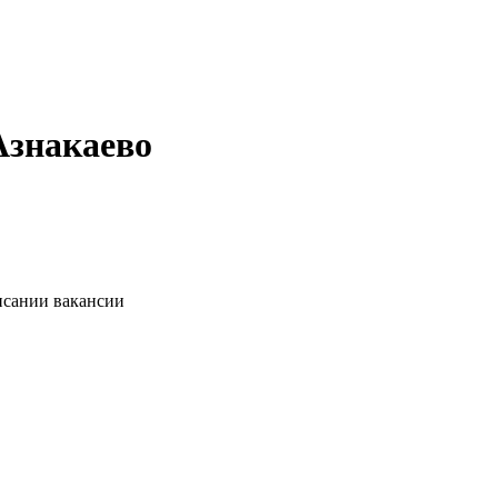
Азнакаево
исании вакансии