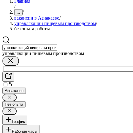
Главная
/
/
...
вакансии в Азнакаево
/
управляющий пищевым производством
/
без опыта работы
управляющий пищевым производством
Азнакаево
Нет опыта
График
Рабочие часы