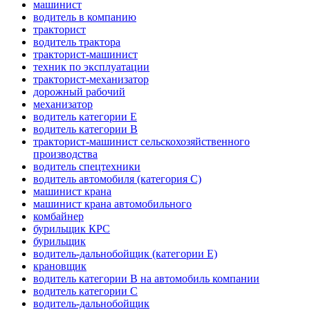
машинист
водитель в компанию
тракторист
водитель трактора
тракторист-машинист
техник по эксплуатации
тракторист-механизатор
дорожный рабочий
механизатор
водитель категории E
водитель категории B
тракторист-машинист сельскохозяйственного
производства
водитель спецтехники
водитель автомобиля (категория C)
машинист крана
машинист крана автомобильного
комбайнер
бурильщик КРС
бурильщик
водитель-дальнобойщик (категории Е)
крановщик
водитель категории B на автомобиль компании
водитель категории C
водитель-дальнобойщик