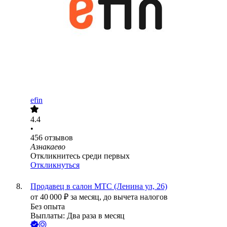
efin
4.4
•
456
отзывов
Азнакаево
Откликнитесь среди первых
Откликнуться
Продавец в салон МТС (Ленина ул, 26)
от
40 000
₽
за месяц,
до вычета налогов
Без опыта
Выплаты: Два раза в месяц