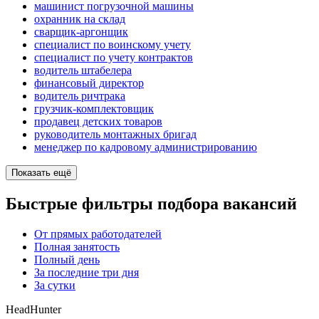
машинист погрузочной машины
охранник на склад
сварщик-аргонщик
специалист по воинскому учету
специалист по учету контрактов
водитель штабелера
финансовый директор
водитель ричтрака
грузчик-комплектовщик
продавец детских товаров
руководитель монтажных бригад
менеджер по кадровому администрированию
Показать ещё
Быстрые фильтры подбора вакансий
От прямых работодателей
Полная занятость
Полный день
За последние три дня
За сутки
HeadHunter