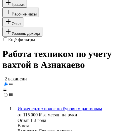
График
Рабочие часы
Опыт
Уровень дохода
Ещё фильтры
Работа техником по учету
вахтой в Азнакаево
, 2 вакансии
Инженер-технолог по буровым растворам
от
115 000
₽
за месяц,
на руки
Опыт 1-3 года
Вахта
Выплаты: Два раза в месяц