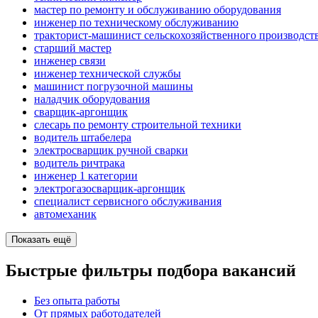
мастер по ремонту и обслуживанию оборудования
инженер по техническому обслуживанию
тракторист-машинист сельскохозяйственного производст
старший мастер
инженер связи
инженер технической службы
машинист погрузочной машины
наладчик оборудования
сварщик-аргонщик
слесарь по ремонту строительной техники
водитель штабелера
электросварщик ручной сварки
водитель ричтрака
инженер 1 категории
электрогазосварщик-аргонщик
специалист сервисного обслуживания
автомеханик
Показать ещё
Быстрые фильтры подбора вакансий
Без опыта работы
От прямых работодателей