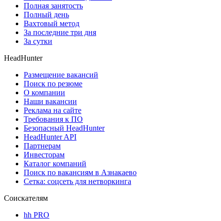
Полная занятость
Полный день
Вахтовый метод
За последние три дня
За сутки
HeadHunter
Размещение вакансий
Поиск по резюме
О компании
Наши вакансии
Реклама на сайте
Требования к ПО
Безопасный HeadHunter
HeadHunter API
Партнерам
Инвесторам
Каталог компаний
Поиск по вакансиям в Азнакаево
Сетка: соцсеть для нетворкинга
Соискателям
hh PRO