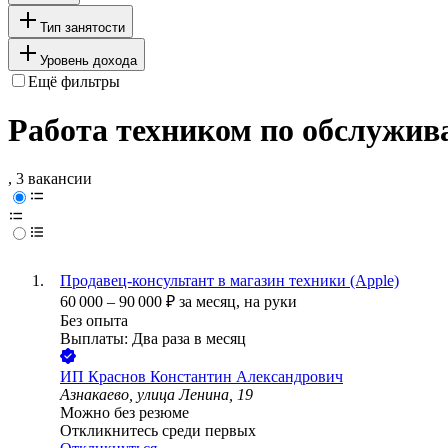
Тип занятости
Уровень дохода
Ещё фильтры
Работа техником по обслужив
, 3 вакансии
Продавец-консультант в магазин техники (Apple)
60 000
–
90 000
₽
за месяц,
на руки
Без опыта
Выплаты: Два раза в месяц
ИП
Краснов Константин Александрович
Азнакаево, улица Ленина, 19
Можно без резюме
Откликнитесь среди первых