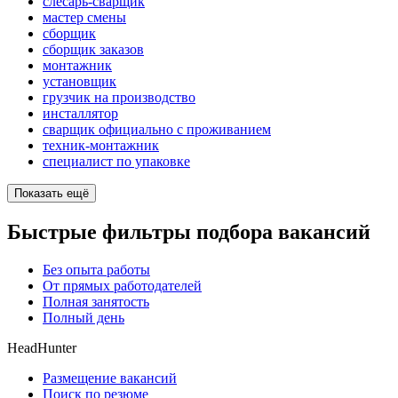
слесарь-сварщик
мастер смены
сборщик
сборщик заказов
монтажник
установщик
грузчик на производство
инсталлятор
сварщик официально с проживанием
техник-монтажник
специалист по упаковке
Показать ещё
Быстрые фильтры подбора вакансий
Без опыта работы
От прямых работодателей
Полная занятость
Полный день
HeadHunter
Размещение вакансий
Поиск по резюме