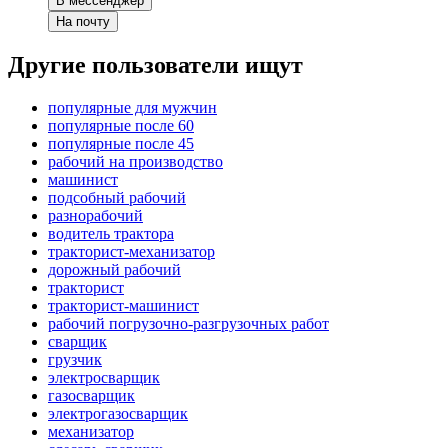
В мессенджер
На почту
Другие пользователи ищут
популярные для мужчин
популярные после 60
популярные после 45
рабочий на производство
машинист
подсобный рабочий
разнорабочий
водитель трактора
тракторист-механизатор
дорожный рабочий
тракторист
тракторист-машинист
рабочий погрузочно-разгрузочных работ
сварщик
грузчик
электросварщик
газосварщик
электрогазосварщик
механизатор