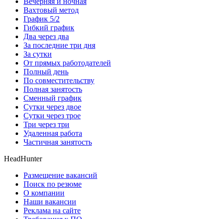
Вечерняя и ночная
Вахтовый метод
График 5/2
Гибкий график
Два через два
За последние три дня
За сутки
От прямых работодателей
Полный день
По совместительству
Полная занятость
Сменный график
Сутки через двое
Сутки через трое
Три через три
Удаленная работа
Частичная занятость
HeadHunter
Размещение вакансий
Поиск по резюме
О компании
Наши вакансии
Реклама на сайте