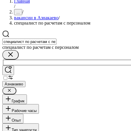
Главная
/
/
...
вакансии в Азнакаево
/
специалист по расчетам с персоналом
специалист по расчетам с персоналом
Азнакаево
График
Рабочие часы
Опыт
Тип занятости