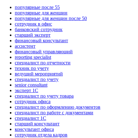
популярные после 55
популярные для женщин
популярные для женщин после 50
сотрудник в офис
банковский сотрудник
старший эксперт
финансовый консультант
ассистент
финансовый управляющий
reporting specialist
специалист по отчетности
техник по учету
ведущий мероприятий
специалист по учету
senior consultant
эксперт 1С
специалист по учету товара
сотрудник офиса
специалист по оформлению документов
специалист по работе с документами
специалист 1С
старший консультант
консультант офиса
сотрудник отдела кадров