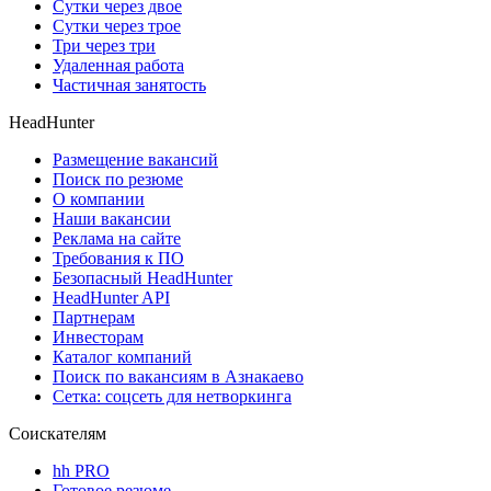
Сутки через двое
Сутки через трое
Три через три
Удаленная работа
Частичная занятость
HeadHunter
Размещение вакансий
Поиск по резюме
О компании
Наши вакансии
Реклама на сайте
Требования к ПО
Безопасный HeadHunter
HeadHunter API
Партнерам
Инвесторам
Каталог компаний
Поиск по вакансиям в Азнакаево
Сетка: соцсеть для нетворкинга
Соискателям
hh PRO
Готовое резюме