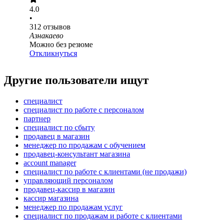
4.0
•
312
отзывов
Азнакаево
Можно без резюме
Откликнуться
Другие пользователи ищут
специалист
специалист по работе с персоналом
партнер
специалист по сбыту
продавец в магазин
менеджер по продажам с обучением
продавец-консультант магазина
account manager
специалист по работе с клиентами (не продажи)
управляющий персоналом
продавец-кассир в магазин
кассир магазина
менеджер по продажам услуг
специалист по продажам и работе с клиентами