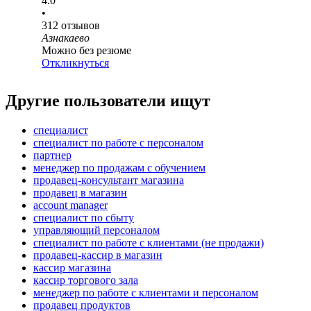
4.0
•
312
отзывов
Азнакаево
Можно без резюме
Откликнуться
Другие пользователи ищут
специалист
специалист по работе с персоналом
партнер
менеджер по продажам с обучением
продавец-консультант магазина
продавец в магазин
account manager
специалист по сбыту
управляющий персоналом
специалист по работе с клиентами (не продажи)
продавец-кассир в магазин
кассир магазина
кассир торгового зала
менеджер по работе с клиентами и персоналом
продавец продуктов