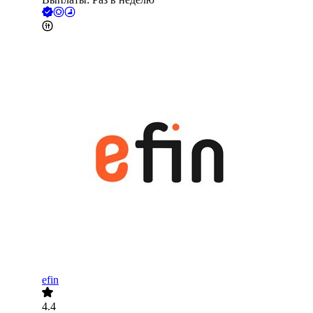
efin
4.4