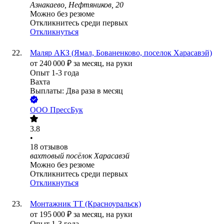
Азнакаево, Нефтяников, 20
Можно без резюме
Откликнитесь среди первых
Откликнуться
Маляр АКЗ (Ямал, Бованенково, поселок Харасавэй)
от
240 000
₽
за месяц,
на руки
Опыт 1-3 года
Вахта
Выплаты: Два раза в месяц
ООО
ПрессБук
3.8
•
18
отзывов
вахтовый посёлок Харасавэй
Можно без резюме
Откликнитесь среди первых
Откликнуться
Монтажник ТТ (Красноуральск)
от
195 000
₽
за месяц,
на руки
Опыт 1-3 года