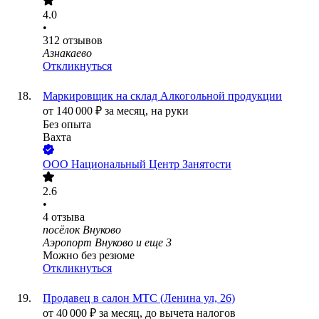
4.0
•
312
отзывов
Азнакаево
Откликнуться
Маркировщик на склад Алкогольной продукции
от
140 000
₽
за месяц,
на руки
Без опыта
Вахта
ООО
Национальный Центр Занятости
2.6
•
4
отзыва
посёлок Внуково
Аэропорт Внуково
и еще
3
Можно без резюме
Откликнуться
Продавец в салон МТС (Ленина ул, 26)
от
40 000
₽
за месяц,
до вычета налогов