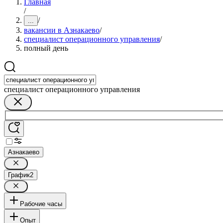
Главная
/
/
...
вакансии в Азнакаево
/
специалист операционного управления
/
полный день
специалист операционного управления
Азнакаево
График
2
Рабочие часы
Опыт