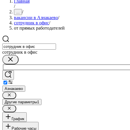
Главная
/
/
...
вакансии в Азнакаево
/
сотрудник в офис
/
от прямых работодателей
сотрудник в офис
Азнакаево
Другие параметры
1
График
Рабочие часы