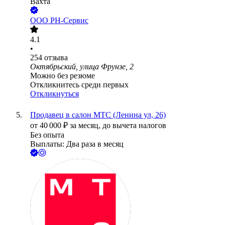
Вахта
ООО РН-Сервис
4.1
•
254
отзыва
Октябрьский, улица Фрунзе, 2
Можно без резюме
Откликнитесь среди первых
Откликнуться
Продавец в салон МТС (Ленина ул, 26)
от
40 000
₽
за месяц,
до вычета налогов
Без опыта
Выплаты: Два раза в месяц