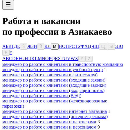
Работа и вакансии
по профессии в Азнакаево
А
Б
В
Г
Д
Е
Ж
З
И
К
Л
Н
О
П
Р
С
Т
У
Ф
Х
Ц
Ч
Ш
Э
Ю
Ё
Й
М
Щ
Ы
#
Я
A
B
C
D
E
F
G
H
I
J
K
L
M
N
O
P
Q
R
S
T
U
V
W
X
Y
Z
менеджер по работе с клиентами в транспортную компанию
менеджер по работе с клиентами в учебный центр
1
менеджер по работе с клиентами в фитнес-клуб
менеджер по работе с клиентами (входящие заявки)
менеджер по работе с клиентами (входящие звонки)
менеджер по работе с клиентами (входящий поток)
менеджер по работе с клиентами (ВЭД)
менеджер по работе с клиентами (железнодорожные
перевозки)
менеджер по работе с клиентами интернет-магазина
1
менеджер по работе с клиентами (интернет-реклама)
менеджер по работе с клиентами и партнерами
3
менеджер по работе с клиентами и персоналом
9