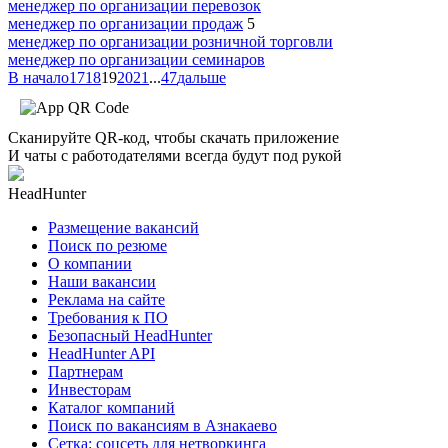
менеджер по организации перевозок
менеджер по организации продаж
5
менеджер по организации розничной торговли
менеджер по организации семинаров
В начало
17
18
19
20
21
...
47
дальше
Сканируйте QR-код, чтобы скачать приложение
И чаты с работодателями всегда будут под рукой
HeadHunter
Размещение вакансий
Поиск по резюме
О компании
Наши вакансии
Реклама на сайте
Требования к ПО
Безопасный HeadHunter
HeadHunter API
Партнерам
Инвесторам
Каталог компаний
Поиск по вакансиям в Азнакаево
Сетка: соцсеть для нетворкинга