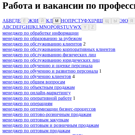
Работа и вакансии по професс
А
Б
В
Г
Д
Е
Ж
З
И
К
Л
Н
О
П
Р
С
Т
У
Ф
Х
Ц
Ч
Ш
Э
Ю
Ё
Й
М
Щ
Ы
Я
A
B
C
D
E
F
G
H
I
J
K
L
M
N
O
P
Q
R
S
T
U
V
W
X
Y
Z
менеджер по обработке информации
менеджер по образованию за рубежом
менеджер по обслуживанию клиентов
2
менеджер по обслуживанию корпоративных клиентов
менеджер по обслуживанию физических лиц
менеджер по обслуживанию юридических лиц
менеджер по обучению и оценке персонала
менеджер по обучению и развитию персонала
1
менеджер по обучению клиентов
4
менеджер по общим вопросам
менеджер по объектным продажам
менеджер по онлайн-маркетингу
менеджер по оперативной работе
1
менеджер по операциям
менеджер по оптимизации бизнес-процессов
менеджер по оптово-розничным продажам
менеджер по оптовым закупкам
менеджер по оптовым и розничным продажам
менеджер по оптовым продажам