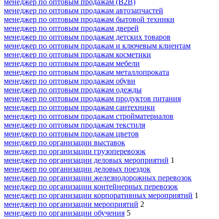
менеджер по оптовым продажам (B2B)
менеджер по оптовым продажам автозапчастей
менеджер по оптовым продажам бытовой техники
менеджер по оптовым продажам дверей
менеджер по оптовым продажам детских товаров
менеджер по оптовым продажам и ключевым клиентам
менеджер по оптовым продажам косметики
менеджер по оптовым продажам мебели
менеджер по оптовым продажам металлопроката
менеджер по оптовым продажам обуви
менеджер по оптовым продажам одежды
менеджер по оптовым продажам продуктов питания
менеджер по оптовым продажам сантехники
менеджер по оптовым продажам стройматериалов
менеджер по оптовым продажам текстиля
менеджер по оптовым продажам цветов
менеджер по организации выставок
менеджер по организации грузоперевозок
менеджер по организации деловых мероприятий
1
менеджер по организации деловых поездок
менеджер по организации железнодорожных перевозок
менеджер по организации контейнерных перевозок
менеджер по организации корпоративных мероприятий
1
менеджер по организации мероприятий
2
менеджер по организации обучения
5