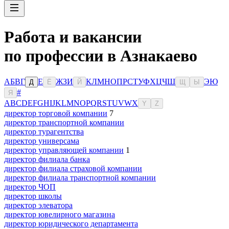
Работа и вакансии
по профессии в Азнакаево
А
Б
В
Г
Е
Ж
З
И
К
Л
М
Н
О
П
Р
С
Т
У
Ф
Х
Ц
Ч
Ш
Э
Ю
Д
Ё
Й
Щ
Ы
#
Я
A
B
C
D
E
F
G
H
I
J
K
L
M
N
O
P
Q
R
S
T
U
V
W
X
Y
Z
директор торговой компании
7
директор транспортной компании
директор турагентства
директор универсама
директор управляющей компании
1
директор филиала банка
директор филиала страховой компании
директор филиала транспортной компании
директор ЧОП
директор школы
директор элеватора
директор ювелирного магазина
директор юридического департамента