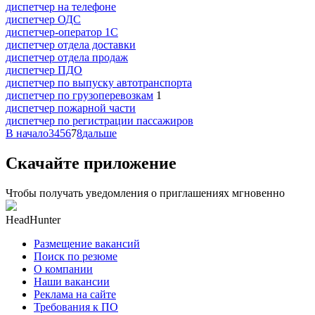
диспетчер на телефоне
диспетчер ОДС
диспетчер-оператор 1С
диспетчер отдела доставки
диспетчер отдела продаж
диспетчер ПДО
диспетчер по выпуску автотранспорта
диспетчер по грузоперевозкам
1
диспетчер пожарной части
диспетчер по регистрации пассажиров
В начало
3
4
5
6
7
8
дальше
Скачайте приложение
Чтобы получать уведомления о приглашениях мгновенно
HeadHunter
Размещение вакансий
Поиск по резюме
О компании
Наши вакансии
Реклама на сайте
Требования к ПО