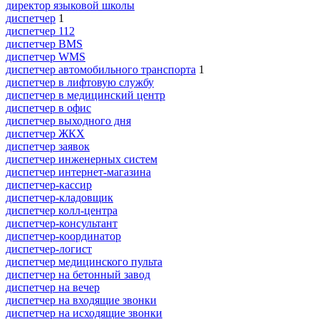
директор языковой школы
диспетчер
1
диспетчер 112
диспетчер BMS
диспетчер WMS
диспетчер автомобильного транспорта
1
диспетчер в лифтовую службу
диспетчер в медицинский центр
диспетчер в офис
диспетчер выходного дня
диспетчер ЖКХ
диспетчер заявок
диспетчер инженерных систем
диспетчер интернет-магазина
диспетчер-кассир
диспетчер-кладовщик
диспетчер колл-центра
диспетчер-консультант
диспетчер-координатор
диспетчер-логист
диспетчер медицинского пульта
диспетчер на бетонный завод
диспетчер на вечер
диспетчер на входящие звонки
диспетчер на исходящие звонки