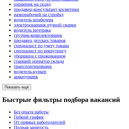
охранник на склад
продавец-консультант косметики
разнорабочий на стройку
водитель штабелера
электросварщик ручной сварки
водитель ричтрака
грузчик-комплектовщик
продавец детских товаров
специалист по учету товара
специалист по рекрутингу
уборщица с проживанием
старший оператор склада
транспортировщик
водитель-курьер
арматурщик
Показать ещё
Быстрые фильтры подбора вакансий
Без опыта работы
Гибкий график
От прямых работодателей
Полная занятость