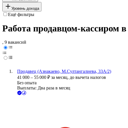
Уровень дохода
Ещё фильтры
Работа продавцом-кассиром в
, 9 вакансий
Продавец (Азнакаево, М.Султангалиева, 33А/2)
41 000
–
55 000
₽
за месяц,
до вычета налогов
Без опыта
Выплаты: Два раза в месяц