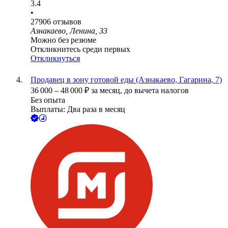
3.4
•
27906
отзывов
Азнакаево, Ленина, 33
Можно без резюме
Откликнитесь среди первых
Откликнуться
Продавец в зону готовой еды (Азнакаево, Гагарина, 7)
36 000
–
48 000
₽
за месяц,
до вычета налогов
Без опыта
Выплаты: Два раза в месяц