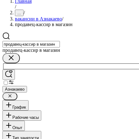
Главная
/
/
...
вакансии в Азнакаево
/
продавец-кассир в магазин
продавец-кассир в магазин
Азнакаево
График
Рабочие часы
Опыт
Тип занятости