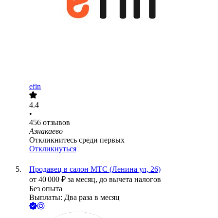
efin
4.4
•
456
отзывов
Азнакаево
Откликнитесь среди первых
Откликнуться
Продавец в салон МТС (Ленина ул, 26)
от
40 000
₽
за месяц,
до вычета налогов
Без опыта
Выплаты: Два раза в месяц