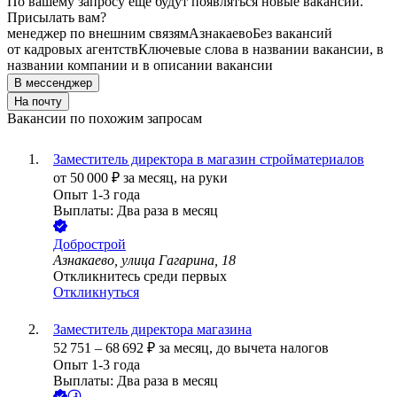
По вашему запросу ещё будут появляться новые вакансии.
Присылать вам?
менеджер по внешним связям
Азнакаево
Без вакансий
от кадровых агентств
Ключевые слова в названии вакансии, в
названии компании и в описании вакансии
В мессенджер
На почту
Вакансии по похожим запросам
Заместитель директора в магазин стройматериалов
от
50 000
₽
за месяц,
на руки
Опыт 1-3 года
Выплаты: Два раза в месяц
Добрострой
Азнакаево, улица Гагарина, 18
Откликнитесь среди первых
Откликнуться
Заместитель директора магазина
52 751
–
68 692
₽
за месяц,
до вычета налогов
Опыт 1-3 года
Выплаты: Два раза в месяц