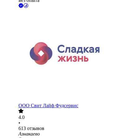
Без опыта
ООО
Свит Лайф Фудсервис
4.0
•
613
отзывов
Азнакаево