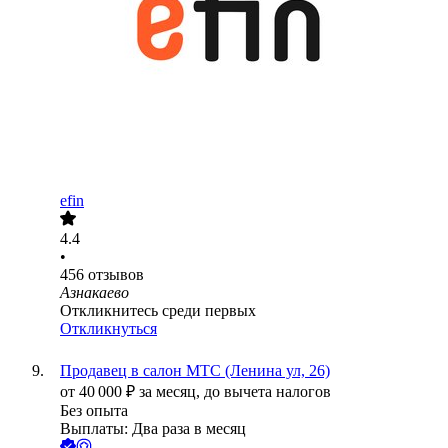
efin
4.4
•
456
отзывов
Азнакаево
Откликнитесь среди первых
Откликнуться
Продавец в салон МТС (Ленина ул, 26)
от
40 000
₽
за месяц,
до вычета налогов
Без опыта
Выплаты: Два раза в месяц