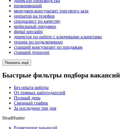
директор производства
проверяющий
менеджер-консультант торгового зала
опeрaтoр нa тeлeфoн
специалист по качеству
мобильный продавец
digital specialist
директор по работе с ключевыми клиентами
техник по подключению
старший консультант по продажам
старший технолог
Показать ещё
Быстрые фильтры подбора вакансий
Без опыта работы
От прямых работодателей
Полный день
Сменный график
За последние три дня
HeadHunter
Размещение вакансий