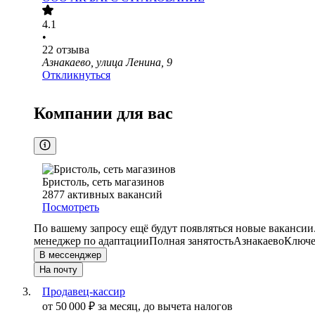
4.1
•
22
отзыва
Азнакаево, улица Ленина, 9
Откликнуться
Компании для вас
Бристоль, сеть магазинов
2877
активных вакансий
Посмотреть
По вашему запросу ещё будут появляться новые вакансии
менеджер по адаптации
Полная занятость
Азнакаево
Ключе
В мессенджер
На почту
Продавец-кассир
от
50 000
₽
за месяц,
до вычета налогов