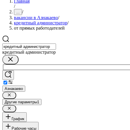
Главная
/
/
...
вакансии в Азнакаево
/
кредитный администратор
/
от прямых работодателей
кредитный администратор
Азнакаево
Другие параметры
1
График
Рабочие часы