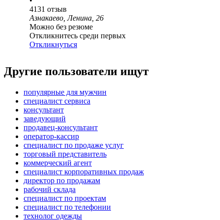
•
4131
отзыв
Азнакаево, Ленина, 26
Можно без резюме
Откликнитесь среди первых
Откликнуться
Другие пользователи ищут
популярные для мужчин
специалист сервиса
консультант
заведующий
продавец-консультант
оператор-кассир
специалист по продаже услуг
торговый представитель
коммерческий агент
специалист корпоративных продаж
директор по продажам
рабочий склада
специалист по проектам
специалист по телефонии
технолог одежды