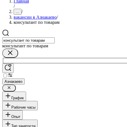
Главная
/
/
...
вакансии в Азнакаево
/
консультант по товарам
консультант по товарам
Азнакаево
График
Рабочие часы
Опыт
Тип занятости