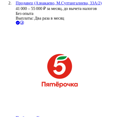
Продавец (Азнакаево, М.Султангалиева, 33А/2)
41 000
–
55 000
₽
за месяц,
до вычета налогов
Без опыта
Выплаты: Два раза в месяц