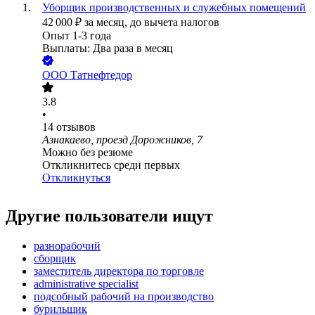
Уборщик производственных и служебных помещений
42 000
₽
за месяц,
до вычета налогов
Опыт 1-3 года
Выплаты: Два раза в месяц
ООО
Татнефтедор
3.8
•
14
отзывов
Азнакаево, проезд Дорожников, 7
Можно без резюме
Откликнитесь среди первых
Откликнуться
Другие пользователи ищут
разнорабочий
сборщик
заместитель директора по торговле
administrative specialist
подсобный рабочий на производство
бурильщик