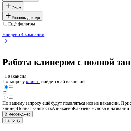
Опыт
Уровень дохода
Ещё фильтры
Найдено
4
компании
Работа клинером с полной за
, 1 вакансия
По запросу
клиент
найдется
26 вакансий
По вашему запросу ещё будут появляться новые вакансии. При
клинер
Полная занятость
Азнакаево
Ключевые слова в названии 
В мессенджер
На почту