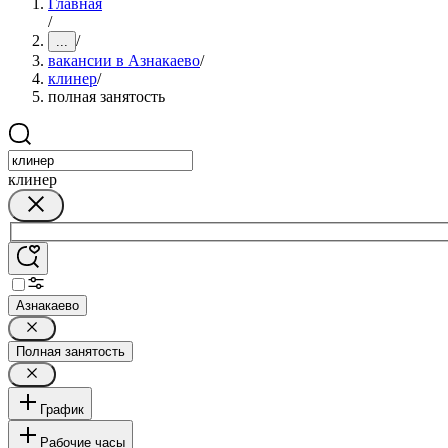
Главная
/
/
...
вакансии в Азнакаево
/
клинер
/
полная занятость
клинер
Азнакаево
Полная занятость
График
Рабочие часы