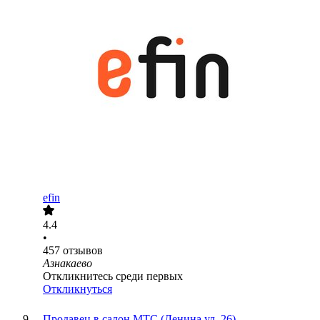
efin
4.4
•
457
отзывов
Азнакаево
Откликнитесь среди первых
Откликнуться
Продавец в салон МТС (Ленина ул, 26)