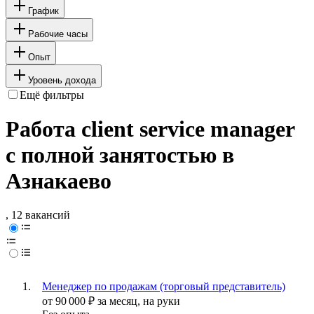
График
Рабочие часы
Опыт
Уровень дохода
Ещё фильтры
Работа client service manager
с полной занятостью в
Азнакаево
, 12 вакансий
Менеджер по продажам (торговый представитель)
от
90 000
₽
за месяц,
на руки