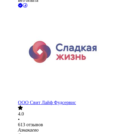
Без опыта
ООО
Свит Лайф Фудсервис
4.0
•
613
отзывов
Азнакаево