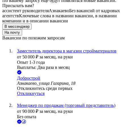
По вашему запросу ещё будут появляться новые вакансии.
Присылать вам?
ассистент руководителя
Азнакаево
Без вакансий от кадровых
агентств
Ключевые слова в названии вакансии, в названии
компании и в описании вакансии
В мессенджер
На почту
Вакансии по похожим запросам
Заместитель директора в магазин стройматериалов
от
50 000
₽
за месяц,
на руки
Опыт 1-3 года
Выплаты: Два раза в месяц
Добрострой
Азнакаево, улица Гагарина, 18
Откликнитесь среди первых
Откликнуться
Менеджер по продажам (торговый представитель)
от
90 000
₽
за месяц,
на руки
Без опыта