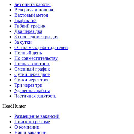
Без опыта работы
Вечерняя и ночная
Вахтовый метод
График 5/2
Гибкий график
Два через два
За последние три дня
За сутки
От прямых работодателей
Полный день
По совместительству
Полная занятость
Сменный график
Сутки через двое
Сутки через трое
Три через три
Удаленная работа
Частичная занятость
HeadHunter
Размещение вакансий
Поиск по резюме
О компании
Наши вакансии