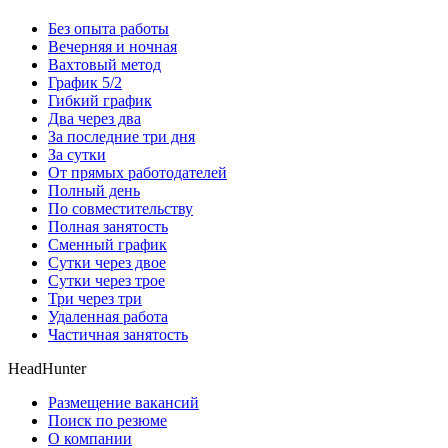
Без опыта работы
Вечерняя и ночная
Вахтовый метод
График 5/2
Гибкий график
Два через два
За последние три дня
За сутки
От прямых работодателей
Полный день
По совместительству
Полная занятость
Сменный график
Сутки через двое
Сутки через трое
Три через три
Удаленная работа
Частичная занятость
HeadHunter
Размещение вакансий
Поиск по резюме
О компании