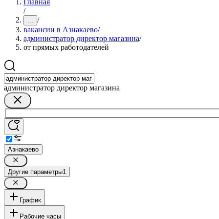
Главная
/
/
...
вакансии в Азнакаево
/
администратор директор магазина
/
от прямых работодателей
администратор директор магазина
Азнакаево
Другие параметры
1
График
Рабочие часы