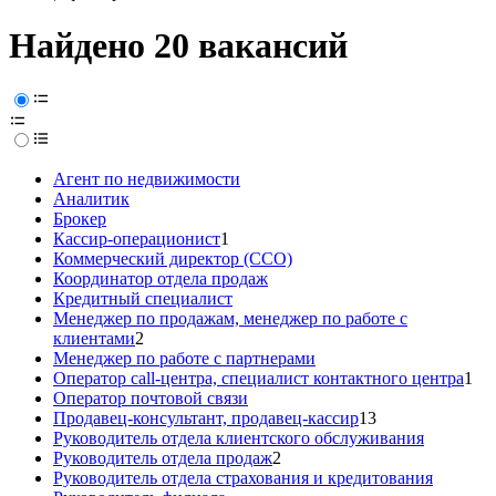
Найдено 20 вакансий
Агент по недвижимости
Аналитик
Брокер
Кассир-операционист
1
Коммерческий директор (CCO)
Координатор отдела продаж
Кредитный специалист
Менеджер по продажам, менеджер по работе с
клиентами
2
Менеджер по работе с партнерами
Оператор call-центра, специалист контактного центра
1
Оператор почтовой связи
Продавец-консультант, продавец-кассир
13
Руководитель отдела клиентского обслуживания
Руководитель отдела продаж
2
Руководитель отдела страхования и кредитования