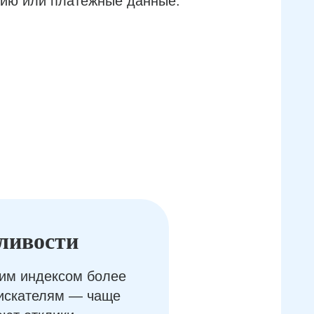
ию или платёжные данные.
ливости
им индексом более
оискателям — чаще