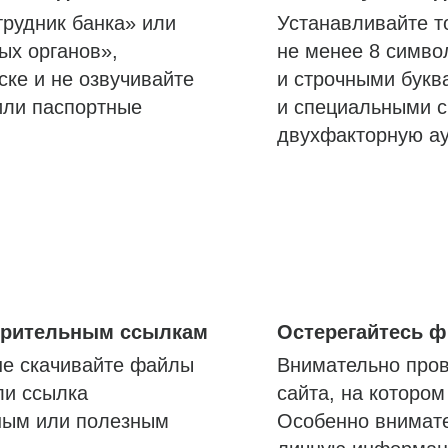
трудник банка» или
Устанавливайте т
ых органов»,
не менее 8 симво
ске и не озвучивайте
и строчными букв
или паспортные
и специальными с
двухфакторную а
озрительным ссылкам
Остерегайтесь 
не скачивайте файлы
Внимательно пров
ли ссылка
сайта, на которо
ным или полезным
Особенно внимате