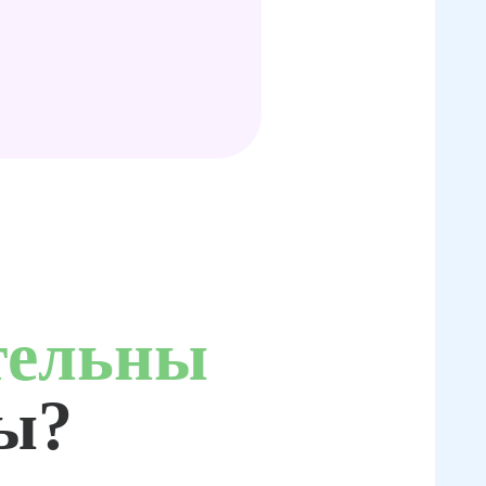
тельны
ты?