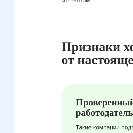
контентом.
Признаки х
от настояще
Проверенны
работодатель
Такие компании под