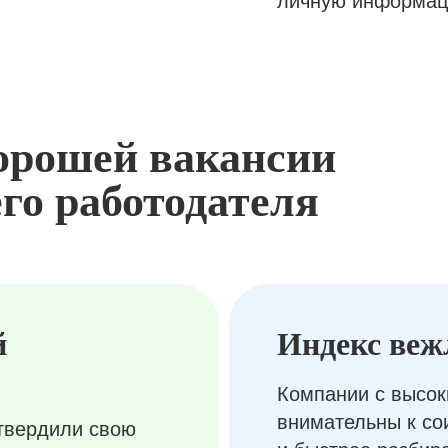
личную информац
орошей вакансии
го работодателя
й
Индекс веж
Компании с высок
внимательны к с
твердили свою