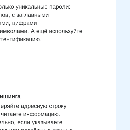
олько уникальные пароли:
лов, с заглавными
ами, цифрами
имволами. А ещё используйте
утентификацию.
фишинга
еряйте адресную строку
м читаете информацию.
льно, если указываете