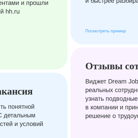
и быстрее разбир
ентами и прошли
й hh.ru
Посмотреть пример
Отзывы со
Виджет Dream Job
акансия
реальных сотрудн
узнать подводные
ть понятной
в компании и при
С детальным
решение о трудоу
стей и условий