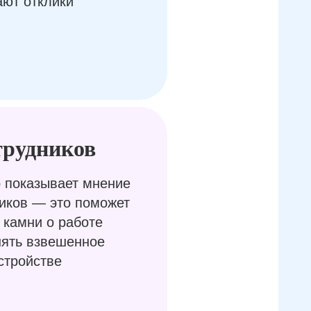
ают отклики
трудников
 показывает мнение
иков — это поможет
 камни о работе
нять взвешенное
стройстве