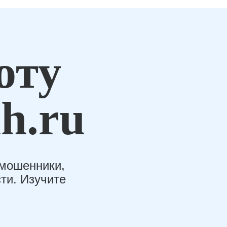
оту
h.ru
-мошенники,
ти. Изучите