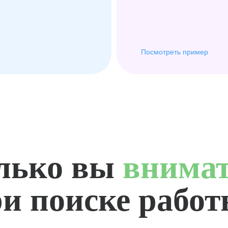
Посмотреть пример
лько вы
внима
и поиске рабо