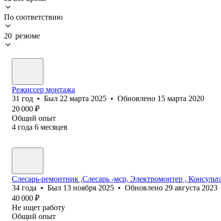
По соответствию
20 резюме
Режиссер монтажа
31
год
•
Был
22 марта 2025
•
Обновлено
15 марта 2020
20 000
₽
Общий опыт
4
года
6
месяцев
Слесарь-ремонтник ,Слесарь -мср, Электромонтер , Консульт
34
года
•
Был
13 ноября 2025
•
Обновлено
29 августа 2023
40 000
₽
Не ищет работу
Общий опыт