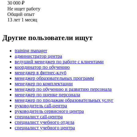
30 000
₽
Не ищет работу
Общий опыт
13
лет
1
месяц
Другие пользователи ищут
training manager
администратор центра
ведущий менеджер по работе с клиентами
координатор по обучению
менеджер в фитнес-клуб
менеджер образовательных программ
менеджер по комплектации
менеджер по обучению и развитию персонала
менеджер по оценке персонала
менеджер по продажам образовательных услуг
руководитель call-центра
руководитель сервисного центра
специалист call-центра
специалист учебного отдела
специалист учебного центра